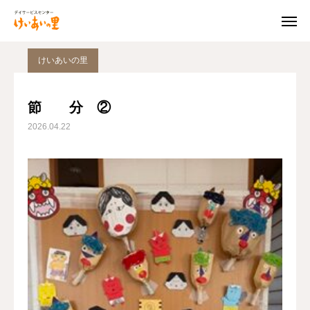
けいあいの里だより
けいあいの里
節 分 ②
けいあいの里

お問合せ
情報公開
節 分 ②
2026.04.22
地図
写真
Instagram
けいあいの里について
デイサービスセンター
ケアプランセンター
けいあいの里だより